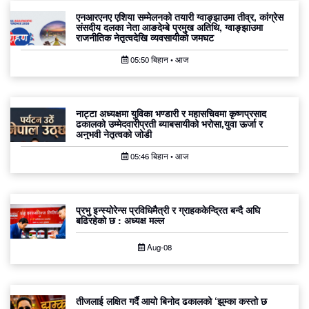
एनआरएनए एशिया सम्मेलनको तयारी ग्वाङ्झाउमा तीव्र, कांग्रेस
संसदीय दलका नेता आङदेम्बे प्रमुख अतिथि, ग्वाङ्झाउमा
राजनीतिक नेतृत्वदेखि व्यवसायीको जमघट
05:50 बिहान • आज
नाट्टा अध्यक्षमा युविका भण्डारी र महासचिवमा कृष्णप्रसाद
ढकालको उम्मेदवारीप्रती ब्याबसायीको भरोसा,युवा ऊर्जा र
अनुभवी नेतृत्वको जोडी
05:46 बिहान • आज
प्रभु इन्स्योरेन्स प्रविधिमैत्री र ग्राहककेन्द्रित बन्दै अघि
बढिरहेको छ : अध्यक्ष मल्ल
Aug-08
तीजलाई लक्षित गर्दै आयो बिनोद ढकालको ‘झुम्का कस्तो छ