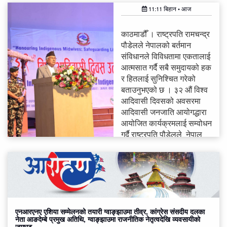
11:11 बिहान • आज
काठमाडौँ । राष्ट्रपति रामचन्द्र
पौडेलले नेपालको बर्तमान
संविधानले विविधतामा एकतालाई
आत्मसात गर्दै सबै समुदायको हक
र हितलाई सुनिश्चित गरेको
बताउनुभएको छ । ३२ औं विश्व
आदिवासी दिवसको अवसरमा
आदिवासी जनजाति आयोगद्धारा
आयोजित कार्यक्रमलाई सम्वोधन
गर्दै राष्ट्रपति पौडेलले नेपाल
एक बहुजातीय, बहुभाषिक,
बहुधार्मिक र बहुसांस्कृतिक
विशेषतायुक्त मुलुक भएको
बताउनुभयो । उहाँले
परापूर्वकालदेखि बसोबास गर्दै
आएका आदिवासी
एनआरएनए एशिया सम्मेलनको तयारी ग्वाङ्झाउमा तीव्र, कांग्रेस संसदीय दलका
जनजातिहरूको विशिष्ट पहिचान
नेता आङदेम्बे प्रमुख अतिथि, ग्वाङ्झाउमा राजनीतिक नेतृत्वदेखि व्यवसायीको
र संस्कृति नै नेपालको राष्ट्रिय
जमघट