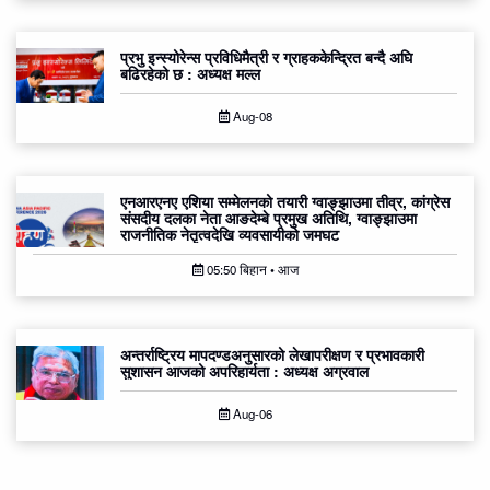
प्रभु इन्स्योरेन्स प्रविधिमैत्री र ग्राहककेन्द्रित बन्दै अघि
बढिरहेको छ : अध्यक्ष मल्ल
Aug-08
एनआरएनए एशिया सम्मेलनको तयारी ग्वाङ्झाउमा तीव्र, कांग्रेस
संसदीय दलका नेता आङदेम्बे प्रमुख अतिथि, ग्वाङ्झाउमा
राजनीतिक नेतृत्वदेखि व्यवसायीको जमघट
05:50 बिहान • आज
अन्तर्राष्ट्रिय मापदण्डअनुसारको लेखापरीक्षण र प्रभावकारी
सुशासन आजको अपरिहार्यता : अध्यक्ष अग्रवाल
Aug-06