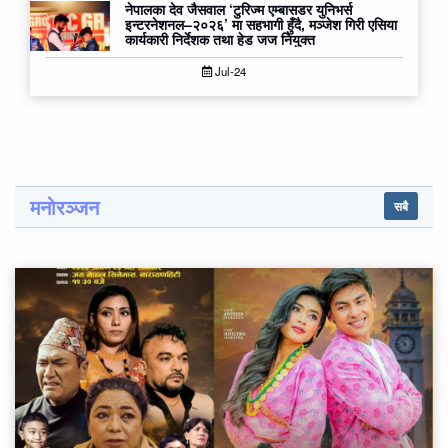
नेपालका देव जैसवाल ‘टुरिज्म एम्बासडर युनिभर्स
इन्टरनेशनल–२०२६’ मा सहभागी हुँदै, मञ्जेश गिरी एसिया
कार्यकारी निर्देशक तथा हेड जज नियुक्त
Jul-24
मनोरञ्जन
सबै