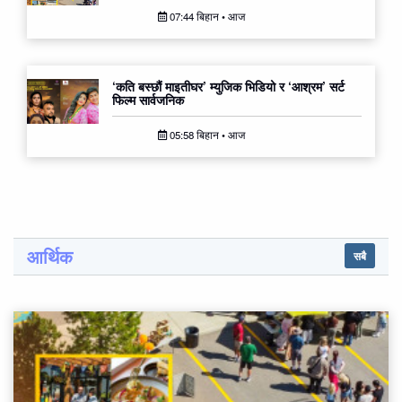
07:44 बिहान • आज
‘कति बस्छौं माइतीघर’ म्युजिक भिडियो र ‘आश्रम’ सर्ट
फिल्म सार्वजनिक
05:58 बिहान • आज
आर्थिक
सबै