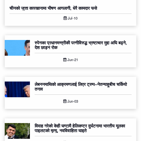
चीनको जुत्ता कारखानामा भीषण आगलागी, धेरै कामदार फसे
Jul-10
स्पेनका प्रधानमन्त्रीकी पत्नीविरुद्ध भ्रष्टाचार मुद्दा अघि बढ्ने,
देश छाड्न रोक
Jun-21
लेबननमाथिको आक्रमणलाई लिएर ट्रम्प–नेतन्याहूबीच चर्कियो
तनाव
Jun-03
विवाह गरेको केही घण्टामै हेलिकप्टर दुर्घटनामा भारतीय मूलका
पाइलटको मृत्यु, नवविवाहिता घाइते