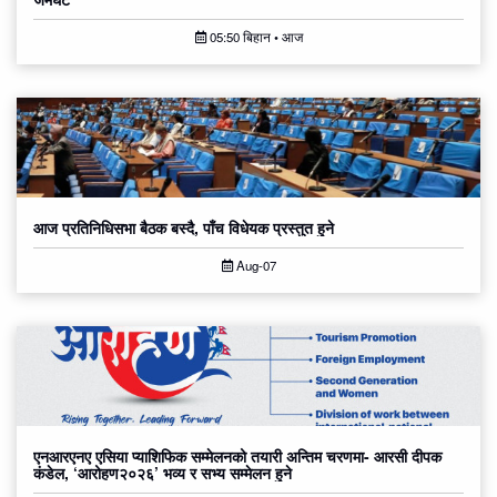
गौरव भएको उल्लेख गर्नुभयो ।
05:50 बिहान • आज
उहाँले भन्नुभयो – ‘आदिवासी
जनजातिहरू यस धर्तीका
आज प्रतिनिधिसभा बैठक बस्दै, पाँच विधेयक प्रस्तुत हुने
Aug-07
एनआरएनए एसिया प्याशिफिक सम्मेलनको तयारी अन्तिम चरणमा- आरसी दीपक
कंडेल, ‘आरोहण२०२६’ भव्य र सभ्य सम्मेलन हुने