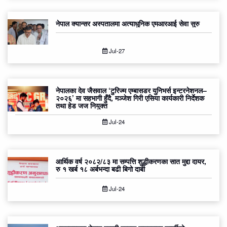
नेपाल क्यान्सर अस्पतालमा अत्याधुनिक एमआरआई सेवा सुरु
Jul-27
नेपालका देव जैसवाल ‘टुरिज्म एम्बासडर युनिभर्स इन्टरनेशनल–
२०२६’ मा सहभागी हुँदै, मञ्जेश गिरी एसिया कार्यकारी निर्देशक
तथा हेड जज नियुक्त
Jul-24
आर्थिक वर्ष २०८२/८३ मा सम्पत्ति शुद्धीकरणका सात मुद्दा दायर,
रु १ खर्ब १८ अर्बभन्दा बढी बिगो दाबी
Jul-24