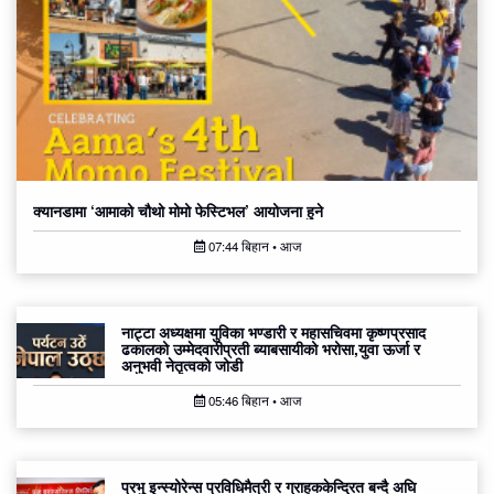
क्यानडामा ‘आमाको चौथो मोमो फेस्टिभल’ आयोजना हुने
07:44 बिहान • आज
नाट्टा अध्यक्षमा युविका भण्डारी र महासचिवमा कृष्णप्रसाद
ढकालको उम्मेदवारीप्रती ब्याबसायीको भरोसा,युवा ऊर्जा र
अनुभवी नेतृत्वको जोडी
05:46 बिहान • आज
प्रभु इन्स्योरेन्स प्रविधिमैत्री र ग्राहककेन्द्रित बन्दै अघि