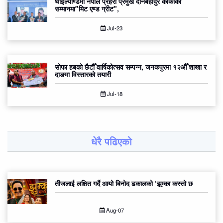
थाइल्याण्डमा नेपाल प्रहरी प्रमुख दानबहादुर कार्कीको
सम्मानमा"मिट एण्ड ग्रीट",
Jul-23
सोफा हबको छैटौँ वार्षिकोत्सव सम्पन्न, जनकपुरमा १२औँ शाखा र
दाङमा विस्तारको तयारी
Jul-18
धेरै पढिएको
तीजलाई लक्षित गर्दै आयो बिनोद ढकालको ‘झुम्का कस्तो छ
Aug-07