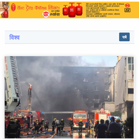
विश्व
सबै