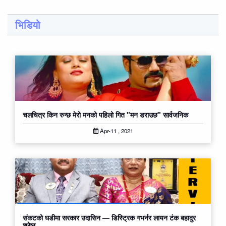
भिडियो
चलचित्र किन रुन्छ मेरो मनको पहिलो गित "मन डराउछ" सार्वजनिक
Apr-11 , 2021
संकटको घडीमा सरकार उदासिन — डिस्ट्रिक गभर्नर लायन टंक बहादुर
श्रेष्ठ